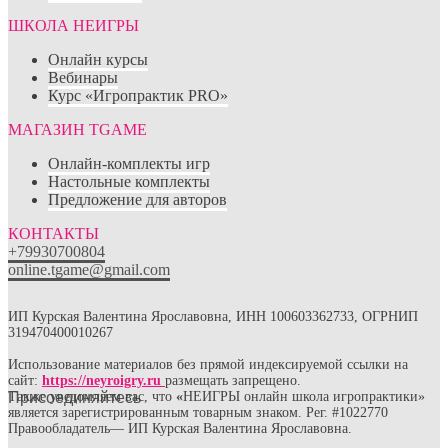
ШКОЛА НЕИГРЫ
Онлайн курсы
Вебинары
Курс «Игропрактик PRO»
МАГАЗИН TGAME
Онлайн-комплекты игр
Настольные комплекты
Предложение для авторов
КОНТАКТЫ
+79930700804
online.tgame@gmail.com
ИП Курская Валентина Ярославовна, ИНН 100603362733, ОГРНИП
319470400010267
Использование материалов без прямой индексируемой ссылки на
сайт:
https://neyroigry.ru
размещать запрещено.
Присоединяйтесь
Также уведомляем вас, что
«
НЕИГРЫ онлайн школа игропрактики»
является зарегистрированным товарным знаком. Рег. #1022770
Правообладатель— ИП Курская Валентина Ярославовна.