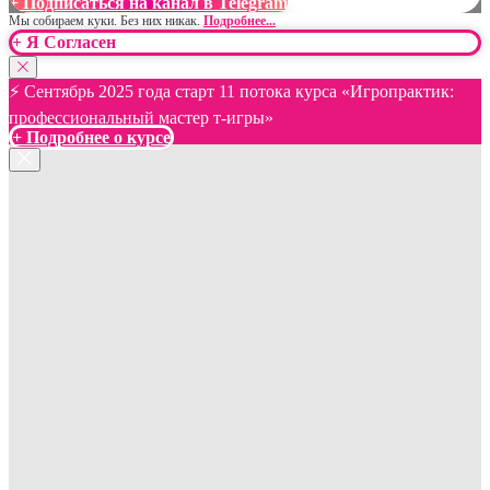
+ Подписаться на канал в Telegram
Мы собираем куки. Без них никак.
Подробнее...
+ Я Согласен
⚡️ Сентябрь 2025 года старт 11 потока курса «Игропрактик:
профессиональный мастер т-игры»
+ Подробнее о курсе