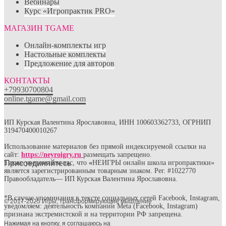
Вебинары
Курс «Игропрактик PRO»
МАГАЗИН TGAME
Онлайн-комплекты игр
Настольные комплекты
Предложение для авторов
КОНТАКТЫ
+79930700804
online.tgame@gmail.com
ИП Курская Валентина Ярославовна, ИНН 100603362733, ОГРНИП
319470400010267
Использование материалов без прямой индексируемой ссылки на
сайт:
https://neyroigry.ru
размещать запрещено.
Присоединяйтесь
Также уведомляем вас, что
«
НЕИГРЫ онлайн школа игропрактики»
является зарегистрированным товарным знаком. Рег. #1022770
Правообладатель— ИП Курская Валентина Ярославовна.
*В случае упоминания в тексте социальных сетей Facebook, Instagram,
© 2017-2025 Игры, трансформирующие мышление
уведомляем: деятельность компании Meta (Facebook, Instagram)
признана экстремистской и на территории РФ запрещена.
Нажимая на кнопку, я соглашаюсь на